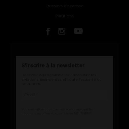
Dossiers de presse
Parutions
S'inscrire à la newsletter
Recevoir la programmation, découvrir les
créations émergentes et toute l'actualité du
NEUFNEUF.
Votre e-mail sert uniquement à vous envoyer les
informations, offres et actualités du NEUFNEUF.