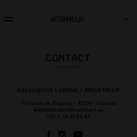
Panneau de gestion des cookies
en
CONTACT
du NEUFNEUF
Association Lastiko / NEUFNEUF
151 route de Blagnac - 31200 Toulouse
administration@neufneuf.eu
+33 5 34 51 34 66