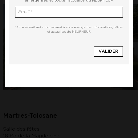
émergentes et toute l'actualité du NEUFNEUF.
Votre e-mail sert uniquement à vous envoyer les informations, offres
et actualités du NEUFNEUF.
Martres-Tolosane
Salle des fêtes
18 Bd de la Magdeleine