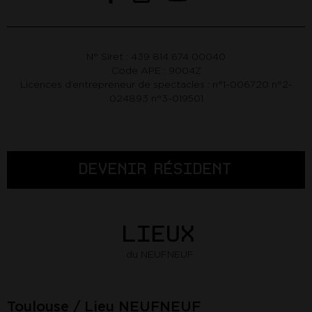
N° Siret : 439 814 674 00040
Code APE : 9004Z
Licences d’entrepreneur de spectacles : n°1-006720 n°2-
024893 n°3-019501
DEVENIR RÉSIDENT
LIEUX
du NEUFNEUF
Toulouse / Lieu NEUFNEUF