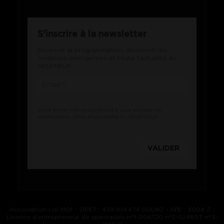
S'inscrire à la newsletter
Recevoir la programmation, découvrir les
créations émergentes et toute l'actualité du
NEUFNEUF.
Votre e-mail sert uniquement à vous envoyer les
informations, offres et actualités du NEUFNEUF.
Association Loi 1901 - SIRET : 439 814 674 00040 - APE : 9004 Z -
Licence d’entrepreneur de spectacles n°1-006720 n°2-024893 n°3-