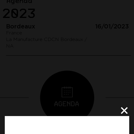
Agenda
2023
Bordeaux
16/01/2023
France
La Manufacture CDCN Bordeaux /
NA
AGENDA