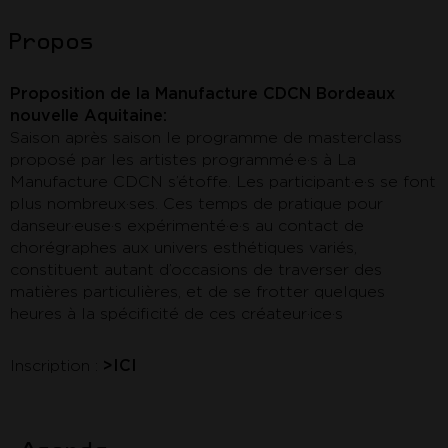
Propos
Proposition de la Manufacture CDCN Bordeaux
nouvelle Aquitaine:
Saison après saison le programme de masterclass
proposé par les artistes programmé·e·s à La
Manufacture CDCN s’étoffe. Les participant·e·s se font
plus nombreux·ses. Ces temps de pratique pour
danseur·euse·s expérimenté·e·s au contact de
chorégraphes aux univers esthétiques variés,
constituent autant d’occasions de traverser des
matières particulières, et de se frotter quelques
heures à la spécificité de ces créateur·ice·s
Inscription :
>ICI