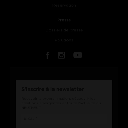
Réservation
Presse
Dossiers de presse
Parutions
S'inscrire à la newsletter
Recevoir la programmation, découvrir les
créations émergentes et toute l'actualité du
NEUFNEUF.