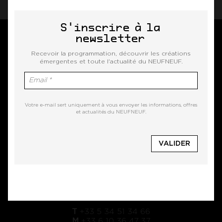
S'inscrire à la
newsletter
Recevoir la programmation, découvrir les créations
émergentes et toute l'actualité du NEUFNEUF.
Adresse
Votre e-mail sert uniquement à vous envoyer les informations, offres
et actualités du NEUFNEUF.
Lieu NEUFNEUF
151 route de Blagnac - 31200 Toulouse
Téléphone
T
+33 5 34 51 34 66
M
+33 6 10 36 47 37